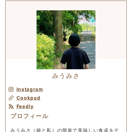
みうみさ
Instagram
Cookpad
Feedly
プロフィール
みうみさ（娘と私）の簡単で美味しい食卓をテ