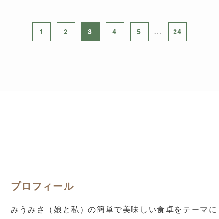
1
2
3
4
5
...
24
プロフィール
みうみさ（娘と私）の簡単で美味しい食卓をテーマに