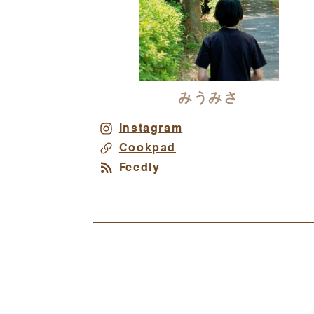
みうみさ
Instagram
Cookpad
Feedly