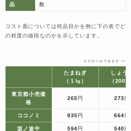
品
般
コスト面については何品目かを例に下の表でど
の程度の値段なのかを示しています。
スクロールできます
たまねぎ
しょう
（１㎏）
（200g
東京都小売価
265円
273円
格
ココノミ
935円
664円
坂ノ途中
594円
540円