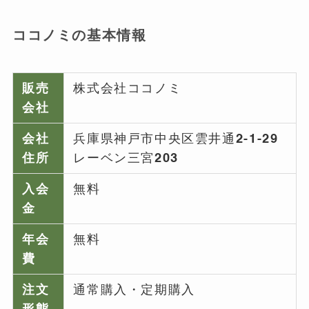
ココノミの基本情報
販売
株式会社ココノミ
会社
会社
兵庫県神戸市中央区雲井通2-1-29
住所
レーベン三宮203
入会
無料
金
年会
無料
費
注文
通常購入・定期購入
形態