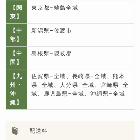
【関
東京都−離島全域
東】
【中
新潟県−佐渡市
部】
【中
島根県−隠岐郡
国】
【九
佐賀県−全域、長崎県−全域、熊本
州・
県−全域、大分県−全域、宮崎県−全
沖
域、鹿児島県−全域、沖縄県−全域
縄】
配送料