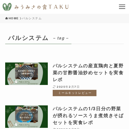
HOME
パルシステム
パルシステム
– tag –
パルシステムの産直鶏肉と夏野
菜の甘酢醤油炒めセットを実食
レポ
2025年2月7日
ミールキットレビュー
パルシステムの1/3日分の野菜
が摂れるソースうま煮焼きそば
セットを実食レポ