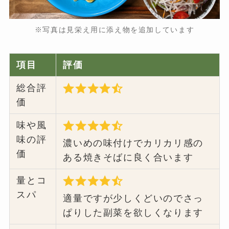
※写真は見栄え用に添え物を追加しています
項目
評価
総合評
価
味や風
味の評
濃いめの味付けでカリカリ感の
価
ある焼きそばに良く合います
量とコ
スパ
適量ですが少しくどいのでさっ
ぱりした副菜を欲しくなります