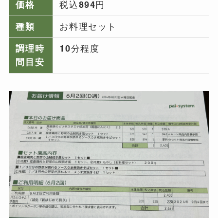
価格
税込894円
種類
お料理セット
調理時
10分程度
間目安