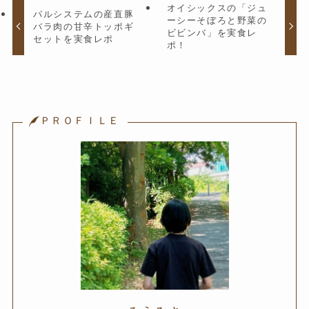
オイシックスの「ジュ
パルシステムの産直豚
ーシーそぼろと野菜の
バラ肉の甘辛トッポギ
ビビンバ」を実食レ
セットを実食レポ
ポ！
ＰＲＯＦＩＬＥ