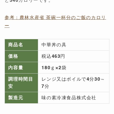
と340カロリーです。
参考：農林水産省 茶碗一杯分のご飯のカロリ
ー
商品名
中華丼の具
価格
税込463円
内容量
180ｇ×2袋
調理時間目
レンジ又はボイルで4分30～
安
7分
製造元
味の素冷凍食品株式会社