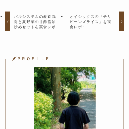
パルシステムの産直鶏
オイシックスの「チリ
肉と夏野菜の甘酢醤油
ビーンズライス」を実
炒めセットを実食レポ
食レポ！
ＰＲＯＦＩＬＥ