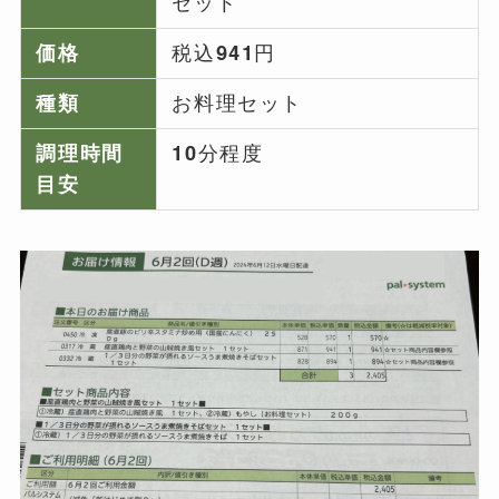
セット
価格
税込941円
種類
お料理セット
調理時間
10分程度
目安