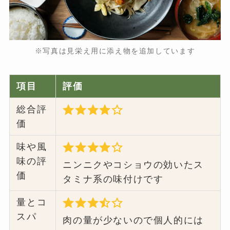
※写真は見栄え用に添え物を追加しています
項目
評価
総合評
価
味や風
味の評
ニンニクやコショウの効いたス
価
タミナ系の味付けです
量とコ
スパ
肉の量が少ないので個人的には