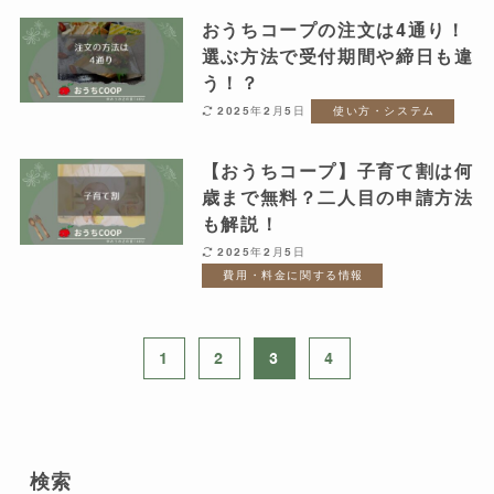
おうちコープの注文は4通り！
選ぶ方法で受付期間や締日も違
う！？
2025年2月5日
使い方・システム
【おうちコープ】子育て割は何
歳まで無料？二人目の申請方法
も解説！
2025年2月5日
費用・料金に関する情報
1
2
3
4
検索