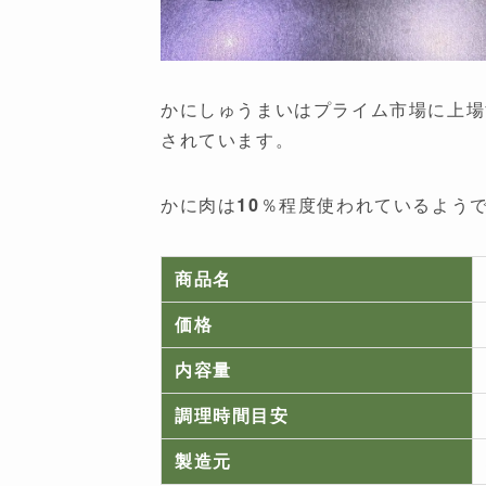
かにしゅうまいはプライム市場に上場
されています。
かに肉は10％程度使われているよう
商品名
価格
内容量
調理時間目安
製造元